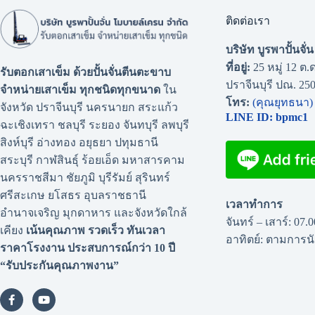
ติดต่อเรา
บริษัท บูรพาปั้นจั
ที่อยู่:
25 หมู่ 12 ต.ด
รับตอกเสาเข็ม ด้วยปั้นจั่นตีนตะขาบ
ปราจีนบุรี ปณ. 25
จำหน่ายเสาเข็ม ทุกชนิดทุกขนาด
ใน
โทร:
(คุณยุทธนา)
จังหวัด ปราจีนบุรี นครนายก สระแก้ว
LINE ID: bpmc1
ฉะเชิงเทรา ชลบุรี ระยอง จันทบุรี ลพบุรี
สิงห์บุรี อ่างทอง อยุธยา ปทุมธานี
สระบุรี กาฬสินธุ์ ร้อยเอ็ด มหาสารคาม
นครราชสีมา ชัยภูมิ บุรีรัมย์ สุรินทร์
ศรีสะเกษ ยโสธร อุบลราชธานี
เวลาทำการ
อำนาจเจริญ มุกดาหาร และจังหวัดใกล้
จันทร์ – เสาร์: 07.
เคียง
เน้นคุณภาพ รวดเร็ว ทันเวลา
อาทิตย์: ตามการ
ราคาโรงงาน
ประสบการณ์กว่า 10 ปี
“รับประกันคุณภาพงาน”