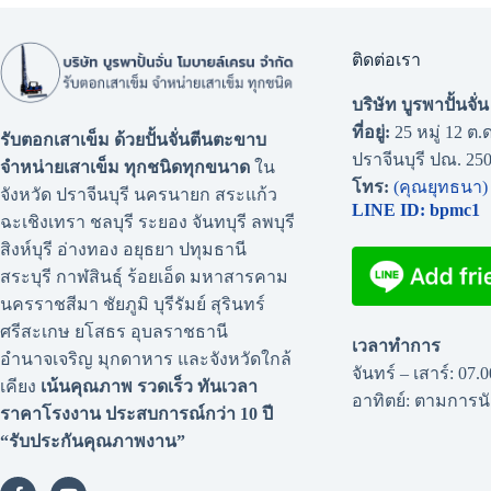
ติดต่อเรา
บริษัท บูรพาปั้นจั
ที่อยู่:
25 หมู่ 12 ต.ด
รับตอกเสาเข็ม ด้วยปั้นจั่นตีนตะขาบ
ปราจีนบุรี ปณ. 25
จำหน่ายเสาเข็ม ทุกชนิดทุกขนาด
ใน
โทร:
(คุณยุทธนา)
จังหวัด ปราจีนบุรี นครนายก สระแก้ว
LINE ID: bpmc1
ฉะเชิงเทรา ชลบุรี ระยอง จันทบุรี ลพบุรี
สิงห์บุรี อ่างทอง อยุธยา ปทุมธานี
สระบุรี กาฬสินธุ์ ร้อยเอ็ด มหาสารคาม
นครราชสีมา ชัยภูมิ บุรีรัมย์ สุรินทร์
ศรีสะเกษ ยโสธร อุบลราชธานี
เวลาทำการ
อำนาจเจริญ มุกดาหาร และจังหวัดใกล้
จันทร์ – เสาร์: 07.
เคียง
เน้นคุณภาพ รวดเร็ว ทันเวลา
อาทิตย์: ตามการ
ราคาโรงงาน
ประสบการณ์กว่า 10 ปี
“รับประกันคุณภาพงาน”