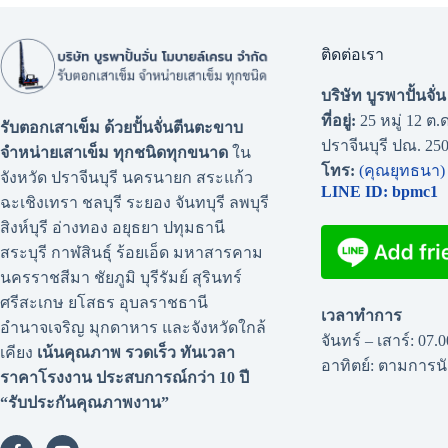
ติดต่อเรา
บริษัท บูรพาปั้นจั
ที่อยู่:
25 หมู่ 12 ต.ด
รับตอกเสาเข็ม ด้วยปั้นจั่นตีนตะขาบ
ปราจีนบุรี ปณ. 25
จำหน่ายเสาเข็ม ทุกชนิดทุกขนาด
ใน
โทร:
(คุณยุทธนา)
จังหวัด ปราจีนบุรี นครนายก สระแก้ว
LINE ID: bpmc1
ฉะเชิงเทรา ชลบุรี ระยอง จันทบุรี ลพบุรี
สิงห์บุรี อ่างทอง อยุธยา ปทุมธานี
สระบุรี กาฬสินธุ์ ร้อยเอ็ด มหาสารคาม
นครราชสีมา ชัยภูมิ บุรีรัมย์ สุรินทร์
ศรีสะเกษ ยโสธร อุบลราชธานี
เวลาทำการ
อำนาจเจริญ มุกดาหาร และจังหวัดใกล้
จันทร์ – เสาร์: 07.
เคียง
เน้นคุณภาพ รวดเร็ว ทันเวลา
อาทิตย์: ตามการ
ราคาโรงงาน
ประสบการณ์กว่า 10 ปี
“รับประกันคุณภาพงาน”