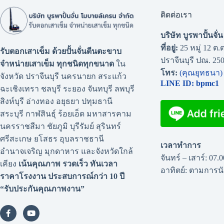
ติดต่อเรา
บริษัท บูรพาปั้นจั
ที่อยู่:
25 หมู่ 12 ต.ด
รับตอกเสาเข็ม ด้วยปั้นจั่นตีนตะขาบ
ปราจีนบุรี ปณ. 25
จำหน่ายเสาเข็ม ทุกชนิดทุกขนาด
ใน
โทร:
(คุณยุทธนา)
จังหวัด ปราจีนบุรี นครนายก สระแก้ว
LINE ID: bpmc1
ฉะเชิงเทรา ชลบุรี ระยอง จันทบุรี ลพบุรี
สิงห์บุรี อ่างทอง อยุธยา ปทุมธานี
สระบุรี กาฬสินธุ์ ร้อยเอ็ด มหาสารคาม
นครราชสีมา ชัยภูมิ บุรีรัมย์ สุรินทร์
ศรีสะเกษ ยโสธร อุบลราชธานี
เวลาทำการ
อำนาจเจริญ มุกดาหาร และจังหวัดใกล้
จันทร์ – เสาร์: 07.
เคียง
เน้นคุณภาพ รวดเร็ว ทันเวลา
อาทิตย์: ตามการ
ราคาโรงงาน
ประสบการณ์กว่า 10 ปี
“รับประกันคุณภาพงาน”