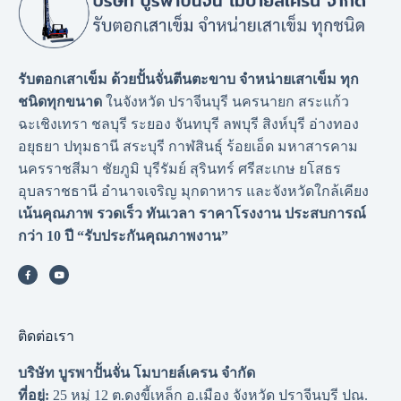
รับตอกเสาเข็ม ด้วยปั้นจั่นตีนตะขาบ จำหน่ายเสาเข็ม ทุก
ชนิดทุกขนาด
ในจังหวัด ปราจีนบุรี นครนายก สระแก้ว
ฉะเชิงเทรา ชลบุรี ระยอง จันทบุรี ลพบุรี สิงห์บุรี อ่างทอง
อยุธยา ปทุมธานี สระบุรี กาฬสินธุ์ ร้อยเอ็ด มหาสารคาม
นครราชสีมา ชัยภูมิ บุรีรัมย์ สุรินทร์ ศรีสะเกษ ยโสธร
อุบลราชธานี อำนาจเจริญ มุกดาหาร และจังหวัดใกล้เคียง
เน้นคุณภาพ รวดเร็ว ทันเวลา ราคาโรงงาน
ประสบการณ์
กว่า 10 ปี “รับประกันคุณภาพงาน”
ติดต่อเรา
บริษัท บูรพาปั้นจั่น โมบายล์เครน จำกัด
ที่อยู่:
25 หมู่ 12 ต.ดงขี้เหล็ก อ.เมือง จังหวัด ปราจีนบุรี ปณ.