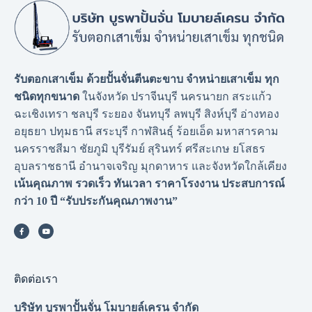
รับตอกเสาเข็ม ด้วยปั้นจั่นตีนตะขาบ จำหน่ายเสาเข็ม ทุก
ชนิดทุกขนาด
ในจังหวัด ปราจีนบุรี นครนายก สระแก้ว
ฉะเชิงเทรา ชลบุรี ระยอง จันทบุรี ลพบุรี สิงห์บุรี อ่างทอง
อยุธยา ปทุมธานี สระบุรี กาฬสินธุ์ ร้อยเอ็ด มหาสารคาม
นครราชสีมา ชัยภูมิ บุรีรัมย์ สุรินทร์ ศรีสะเกษ ยโสธร
อุบลราชธานี อำนาจเจริญ มุกดาหาร และจังหวัดใกล้เคียง
เน้นคุณภาพ รวดเร็ว ทันเวลา ราคาโรงงาน
ประสบการณ์
กว่า 10 ปี “รับประกันคุณภาพงาน”
ติดต่อเรา
บริษัท บูรพาปั้นจั่น โมบายล์เครน จำกัด