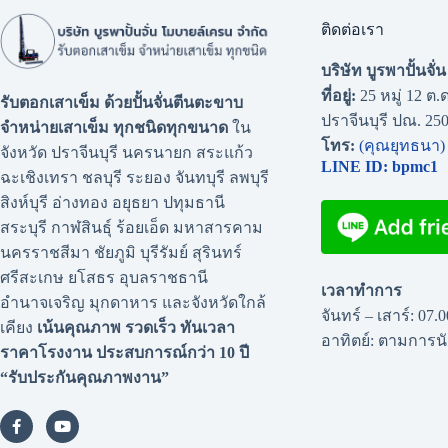
ติดต่อเรา
บริษัท บูรพาปั้นจั
ที่อยู่:
25 หมู่ 12 ต.ด
รับตอกเสาเข็ม ด้วยปั้นจั่นตีนตะขาบ
ปราจีนบุรี ปณ. 25
จำหน่ายเสาเข็ม ทุกชนิดทุกขนาด
ใน
โทร:
(คุณยุทธนา)
จังหวัด ปราจีนบุรี นครนายก สระแก้ว
LINE ID: bpmc1
ฉะเชิงเทรา ชลบุรี ระยอง จันทบุรี ลพบุรี
สิงห์บุรี อ่างทอง อยุธยา ปทุมธานี
สระบุรี กาฬสินธุ์ ร้อยเอ็ด มหาสารคาม
นครราชสีมา ชัยภูมิ บุรีรัมย์ สุรินทร์
ศรีสะเกษ ยโสธร อุบลราชธานี
เวลาทำการ
อำนาจเจริญ มุกดาหาร และจังหวัดใกล้
จันทร์ – เสาร์: 07.
เคียง
เน้นคุณภาพ รวดเร็ว ทันเวลา
อาทิตย์: ตามการ
ราคาโรงงาน
ประสบการณ์กว่า 10 ปี
“รับประกันคุณภาพงาน”