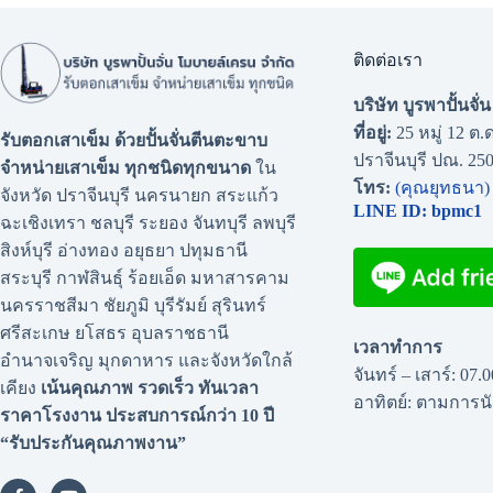
ติดต่อเรา
บริษัท บูรพาปั้นจั
ที่อยู่:
25 หมู่ 12 ต.ด
รับตอกเสาเข็ม ด้วยปั้นจั่นตีนตะขาบ
ปราจีนบุรี ปณ. 25
จำหน่ายเสาเข็ม ทุกชนิดทุกขนาด
ใน
โทร:
(คุณยุทธนา)
จังหวัด ปราจีนบุรี นครนายก สระแก้ว
LINE ID: bpmc1
ฉะเชิงเทรา ชลบุรี ระยอง จันทบุรี ลพบุรี
สิงห์บุรี อ่างทอง อยุธยา ปทุมธานี
สระบุรี กาฬสินธุ์ ร้อยเอ็ด มหาสารคาม
นครราชสีมา ชัยภูมิ บุรีรัมย์ สุรินทร์
ศรีสะเกษ ยโสธร อุบลราชธานี
เวลาทำการ
อำนาจเจริญ มุกดาหาร และจังหวัดใกล้
จันทร์ – เสาร์: 07.
เคียง
เน้นคุณภาพ รวดเร็ว ทันเวลา
อาทิตย์: ตามการ
ราคาโรงงาน
ประสบการณ์กว่า 10 ปี
“รับประกันคุณภาพงาน”