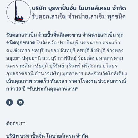
รับตอกเสาเข็ม ด้วยปั้นจั่นตีนตะขาบ จำหน่ายเสาเข็ม ทุก
ชนิดทุกขนาด
ในจังหวัด ปราจีนบุรี นครนายก สระแก้ว
ฉะเชิงเทรา ชลบุรี ระยอง จันทบุรี ลพบุรี สิงห์บุรี อ่างทอง
อยุธยา ปทุมธานี สระบุรี กาฬสินธุ์ ร้อยเอ็ด มหาสารคาม
นครราชสีมา ชัยภูมิ บุรีรัมย์ สุรินทร์ ศรีสะเกษ ยโสธร
อุบลราชธานี อำนาจเจริญ มุกดาหาร และจังหวัดใกล้เคียง
เน้นคุณภาพ รวดเร็ว ทันเวลา ราคาโรงงาน
ประสบการณ์
กว่า 10 ปี “รับประกันคุณภาพงาน”
ติดต่อเรา
บริษัท บูรพาปั้นจั่น โมบายล์เครน จำกัด