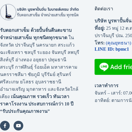
ติดต่อเรา
บริษัท บูรพาปั้นจั
ที่อยู่:
25 หมู่ 12 ต.ด
รับตอกเสาเข็ม ด้วยปั้นจั่นตีนตะขาบ
ปราจีนบุรี ปณ. 25
จำหน่ายเสาเข็ม ทุกชนิดทุกขนาด
ใน
โทร:
(คุณยุทธนา)
จังหวัด ปราจีนบุรี นครนายก สระแก้ว
LINE ID: bpmc1
ฉะเชิงเทรา ชลบุรี ระยอง จันทบุรี ลพบุรี
สิงห์บุรี อ่างทอง อยุธยา ปทุมธานี
สระบุรี กาฬสินธุ์ ร้อยเอ็ด มหาสารคาม
นครราชสีมา ชัยภูมิ บุรีรัมย์ สุรินทร์
ศรีสะเกษ ยโสธร อุบลราชธานี
เวลาทำการ
อำนาจเจริญ มุกดาหาร และจังหวัดใกล้
จันทร์ – เสาร์: 07.
เคียง
เน้นคุณภาพ รวดเร็ว ทันเวลา
อาทิตย์: ตามการ
ราคาโรงงาน
ประสบการณ์กว่า 10 ปี
“รับประกันคุณภาพงาน”