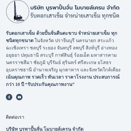
รับตอกเสาเข็ม ด้วยปั้นจั่นตีนตะขาบ จำหน่ายเสาเข็ม ทุก
ชนิดทุกขนาด
ในจังหวัด ปราจีนบุรี นครนายก สระแก้ว
ฉะเชิงเทรา ชลบุรี ระยอง จันทบุรี ลพบุรี สิงห์บุรี อ่างทอง
อยุธยา ปทุมธานี สระบุรี กาฬสินธุ์ ร้อยเอ็ด มหาสารคาม
นครราชสีมา ชัยภูมิ บุรีรัมย์ สุรินทร์ ศรีสะเกษ ยโสธร
อุบลราชธานี อำนาจเจริญ มุกดาหาร และจังหวัดใกล้เคียง
เน้นคุณภาพ รวดเร็ว ทันเวลา ราคาโรงงาน
ประสบการณ์
กว่า 10 ปี “รับประกันคุณภาพงาน”
ติดต่อเรา
บริษัท บูรพาปั้นจั่น โมบายล์เครน จำกัด