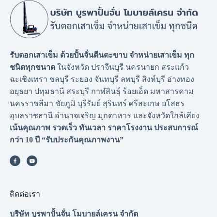
รับตอกเสาเข็ม ด้วยปั้นจั่นตีนตะขาบ จำหน่ายเสาเข็ม ทุก
ชนิดทุกขนาด
ในจังหวัด ปราจีนบุรี นครนายก สระแก้ว
ฉะเชิงเทรา ชลบุรี ระยอง จันทบุรี ลพบุรี สิงห์บุรี อ่างทอง
อยุธยา ปทุมธานี สระบุรี กาฬสินธุ์ ร้อยเอ็ด มหาสารคาม
นครราชสีมา ชัยภูมิ บุรีรัมย์ สุรินทร์ ศรีสะเกษ ยโสธร
อุบลราชธานี อำนาจเจริญ มุกดาหาร และจังหวัดใกล้เคียง
เน้นคุณภาพ รวดเร็ว ทันเวลา ราคาโรงงาน
ประสบการณ์
กว่า 10 ปี “รับประกันคุณภาพงาน”
ติดต่อเรา
บริษัท บูรพาปั้นจั่น โมบายล์เครน จำกัด