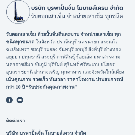
รับตอกเสาเข็ม ด้วยปั้นจั่นตีนตะขาบ จำหน่ายเสาเข็ม ทุก
ชนิดทุกขนาด
ในจังหวัด ปราจีนบุรี นครนายก สระแก้ว
ฉะเชิงเทรา ชลบุรี ระยอง จันทบุรี ลพบุรี สิงห์บุรี อ่างทอง
อยุธยา ปทุมธานี สระบุรี กาฬสินธุ์ ร้อยเอ็ด มหาสารคาม
นครราชสีมา ชัยภูมิ บุรีรัมย์ สุรินทร์ ศรีสะเกษ ยโสธร
อุบลราชธานี อำนาจเจริญ มุกดาหาร และจังหวัดใกล้เคียง
เน้นคุณภาพ รวดเร็ว ทันเวลา ราคาโรงงาน
ประสบการณ์
กว่า 10 ปี “รับประกันคุณภาพงาน”
ติดต่อเรา
บริษัท บูรพาปั้นจั่น โมบายล์เครน จำกัด