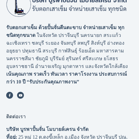
รับตอกเสาเข็ม ด้วยปั้นจั่นตีนตะขาบ จำหน่ายเสาเข็ม ทุก
ชนิดทุกขนาด
ในจังหวัด ปราจีนบุรี นครนายก สระแก้ว
ฉะเชิงเทรา ชลบุรี ระยอง จันทบุรี ลพบุรี สิงห์บุรี อ่างทอง
อยุธยา ปทุมธานี สระบุรี กาฬสินธุ์ ร้อยเอ็ด มหาสารคาม
นครราชสีมา ชัยภูมิ บุรีรัมย์ สุรินทร์ ศรีสะเกษ ยโสธร
อุบลราชธานี อำนาจเจริญ มุกดาหาร และจังหวัดใกล้เคียง
เน้นคุณภาพ รวดเร็ว ทันเวลา ราคาโรงงาน
ประสบการณ์
กว่า 10 ปี “รับประกันคุณภาพงาน”
ติดต่อเรา
บริษัท บูรพาปั้นจั่น โมบายล์เครน จำกัด
ที่อยู่:
25 หมู่ 12 ต.ดงขี้เหล็ก อ.เมือง จังหวัด ปราจีนบุรี ปณ.