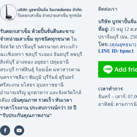
ติดต่อเรา
บริษัท บูรพาปั้นจั
ที่อยู่:
25 หมู่ 12 ต.ด
รับตอกเสาเข็ม ด้วยปั้นจั่นตีนตะขาบ
ปราจีนบุรี ปณ. 25
จำหน่ายเสาเข็ม ทุกชนิดทุกขนาด
ใน
โทร:
(คุณยุทธนา)
จังหวัด ปราจีนบุรี นครนายก สระแก้ว
LINE ID: bpmc1
ฉะเชิงเทรา ชลบุรี ระยอง จันทบุรี ลพบุรี
สิงห์บุรี อ่างทอง อยุธยา ปทุมธานี
สระบุรี กาฬสินธุ์ ร้อยเอ็ด มหาสารคาม
นครราชสีมา ชัยภูมิ บุรีรัมย์ สุรินทร์
ศรีสะเกษ ยโสธร อุบลราชธานี
เวลาทำการ
อำนาจเจริญ มุกดาหาร และจังหวัดใกล้
จันทร์ – เสาร์: 07.
เคียง
เน้นคุณภาพ รวดเร็ว ทันเวลา
อาทิตย์: ตามการ
ราคาโรงงาน
ประสบการณ์กว่า 10 ปี
“รับประกันคุณภาพงาน”