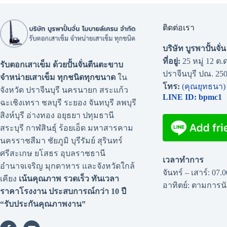
ติดต่อเรา
บริษัท บูรพาปั้นจั
ที่อยู่:
25 หมู่ 12 ต.ด
รับตอกเสาเข็ม ด้วยปั้นจั่นตีนตะขาบ
ปราจีนบุรี ปณ. 25
จำหน่ายเสาเข็ม ทุกชนิดทุกขนาด
ใน
โทร:
(คุณยุทธนา)
จังหวัด ปราจีนบุรี นครนายก สระแก้ว
LINE ID: bpmc1
ฉะเชิงเทรา ชลบุรี ระยอง จันทบุรี ลพบุรี
สิงห์บุรี อ่างทอง อยุธยา ปทุมธานี
สระบุรี กาฬสินธุ์ ร้อยเอ็ด มหาสารคาม
นครราชสีมา ชัยภูมิ บุรีรัมย์ สุรินทร์
ศรีสะเกษ ยโสธร อุบลราชธานี
เวลาทำการ
อำนาจเจริญ มุกดาหาร และจังหวัดใกล้
จันทร์ – เสาร์: 07.
เคียง
เน้นคุณภาพ รวดเร็ว ทันเวลา
อาทิตย์: ตามการ
ราคาโรงงาน
ประสบการณ์กว่า 10 ปี
“รับประกันคุณภาพงาน”