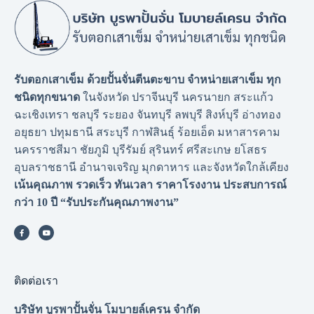
รับตอกเสาเข็ม ด้วยปั้นจั่นตีนตะขาบ จำหน่ายเสาเข็ม ทุก
ชนิดทุกขนาด
ในจังหวัด ปราจีนบุรี นครนายก สระแก้ว
ฉะเชิงเทรา ชลบุรี ระยอง จันทบุรี ลพบุรี สิงห์บุรี อ่างทอง
อยุธยา ปทุมธานี สระบุรี กาฬสินธุ์ ร้อยเอ็ด มหาสารคาม
นครราชสีมา ชัยภูมิ บุรีรัมย์ สุรินทร์ ศรีสะเกษ ยโสธร
อุบลราชธานี อำนาจเจริญ มุกดาหาร และจังหวัดใกล้เคียง
เน้นคุณภาพ รวดเร็ว ทันเวลา ราคาโรงงาน
ประสบการณ์
กว่า 10 ปี “รับประกันคุณภาพงาน”
ติดต่อเรา
บริษัท บูรพาปั้นจั่น โมบายล์เครน จำกัด