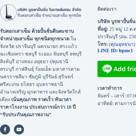
ติดต่อเรา
บริษัท บูรพาปั้นจั
ที่อยู่:
25 หมู่ 12 ต.ด
รับตอกเสาเข็ม ด้วยปั้นจั่นตีนตะขาบ
ปราจีนบุรี ปณ. 25
จำหน่ายเสาเข็ม ทุกชนิดทุกขนาด
ใน
โทร:
(คุณยุทธนา)
จังหวัด ปราจีนบุรี นครนายก สระแก้ว
LINE ID: bpmc1
ฉะเชิงเทรา ชลบุรี ระยอง จันทบุรี ลพบุรี
สิงห์บุรี อ่างทอง อยุธยา ปทุมธานี
สระบุรี กาฬสินธุ์ ร้อยเอ็ด มหาสารคาม
นครราชสีมา ชัยภูมิ บุรีรัมย์ สุรินทร์
ศรีสะเกษ ยโสธร อุบลราชธานี
เวลาทำการ
อำนาจเจริญ มุกดาหาร และจังหวัดใกล้
จันทร์ – เสาร์: 07.
เคียง
เน้นคุณภาพ รวดเร็ว ทันเวลา
อาทิตย์: ตามการ
ราคาโรงงาน
ประสบการณ์กว่า 10 ปี
“รับประกันคุณภาพงาน”