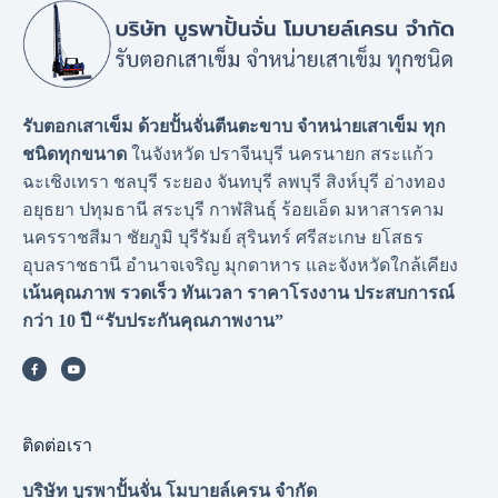
รับตอกเสาเข็ม ด้วยปั้นจั่นตีนตะขาบ จำหน่ายเสาเข็ม ทุก
ชนิดทุกขนาด
ในจังหวัด ปราจีนบุรี นครนายก สระแก้ว
ฉะเชิงเทรา ชลบุรี ระยอง จันทบุรี ลพบุรี สิงห์บุรี อ่างทอง
อยุธยา ปทุมธานี สระบุรี กาฬสินธุ์ ร้อยเอ็ด มหาสารคาม
นครราชสีมา ชัยภูมิ บุรีรัมย์ สุรินทร์ ศรีสะเกษ ยโสธร
อุบลราชธานี อำนาจเจริญ มุกดาหาร และจังหวัดใกล้เคียง
เน้นคุณภาพ รวดเร็ว ทันเวลา ราคาโรงงาน
ประสบการณ์
กว่า 10 ปี “รับประกันคุณภาพงาน”
ติดต่อเรา
บริษัท บูรพาปั้นจั่น โมบายล์เครน จำกัด