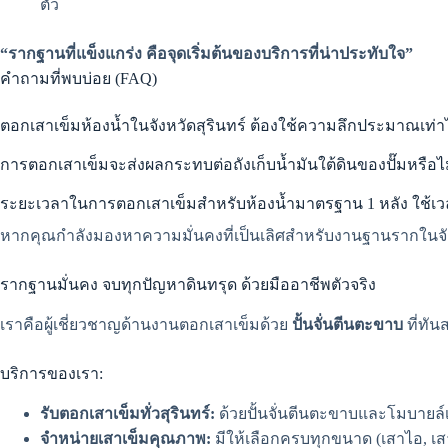
ตัว
“รากฐานที่แข็งแกร่ง คือจุดเริ่มต้นของบริการที่น่าประทับใจ”
คำถามที่พบบ่อย (FAQ)
ตอกเสาเข็มห้องน้ำในจังหวัดสุรินทร์ ต้องใช้ความลึกประมาณเท่า
การตอกเสาเข็มจะส่งผลกระทบต่อถังเก็บน้ำมันใต้ดินของปั๊มหรือไ
ระยะเวลาในการตอกเสาเข็มสำหรับห้องน้ำมาตรฐาน 1 หลัง ใช้เ
หากคุณกำลังมองหาความมั่นคงที่เป็นเลิศสำหรับงานฐานรากในจังหว
รากฐานมั่นคง จบทุกปัญหาดินทรุด ด้วยมืออาชีพตัวจริง
เราคือผู้เชี่ยวชาญด้านงานตอกเสาเข็มด้วย
ปั้นจั่นตีนตะขาบ
ที่ทั
บริการของเรา:
รับตอกเสาเข็มทั่วสุรินทร์:
ด้วยปั้นจั่นตีนตะขาบและโมบาย
จำหน่ายเสาเข็มคุณภาพ:
มีให้เลือกครบทุกขนาด (เสาไอ, เสา