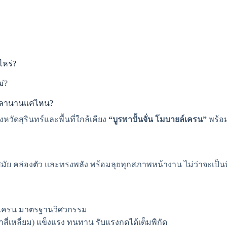
ไหร่?
ม่?
วลานานแค่ไหน?
ัดสุรินทร์และพื้นที่ใกล้เคียง
“บูรพาปั้นจั่น โมบายล์เครน”
พร้อม
นสมัย คล่องตัว และทรงพลัง พร้อมลุยทุกสภาพหน้างาน ไม่ว่าจะเป
ล์เครน มาตรฐานวิศวกรรม
สี่เหลี่ยม) แข็งแรง ทนทาน รับแรงกดได้เต็มพิกัด