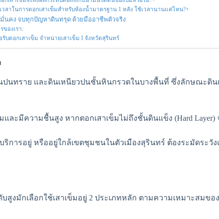
อกเสาเข็มจะส่งผลกระทบต่อถังเก็บน้ำมันใต้ดินของปั๊มหรือไม่?+
เวลาในการตอกเสาเข็มสำหรับห้องน้ำมาตรฐาน 1 หลัง ใช้เวลานานแค่ไหน?+
ั่นคง จบทุกปัญหาดินทรุด ด้วยมืออาชีพตัวจริง
ารของเรา:
่อรับตอกเสาเข็ม จำหน่ายเสาเข็ม I จังหวัดสุรินทร์
ก
นทราย และดินเหนียวปนชั้นหินกรวดในบางพื้นที่ ซึ่งลักษณะดินเช
ิ่มและมีความชื้นสูง หากตอกเสาเข็มไม่ถึงชั้นดินแข็ง (Hard Layer
บริการอยู่ หรืออยู่ใกล้เขตชุมชนในตัวเมืองสุรินทร์ ต้องระมัดระวั
บสูงมักเลือกใช้เสาเข็มอยู่ 2 ประเภทหลัก ตามความเหมาะสมของห