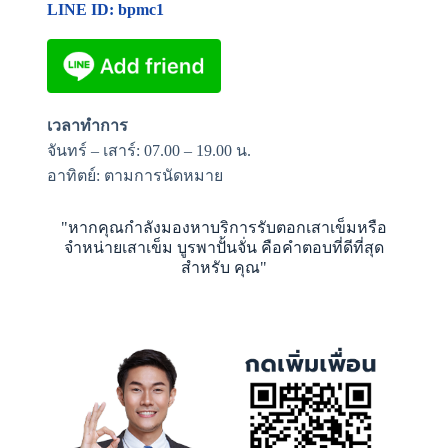
LINE ID:
bpmc1
เวลาทำการ
จันทร์ – เสาร์: 07.00 – 19.00 น.
อาทิตย์: ตามการนัดหมาย
"หากคุณกำลังมองหาบริการรับตอกเสาเข็มหรือ
จำหน่ายเสาเข็ม บูรพาปั้นจั่น คือคำตอบที่ดีที่สุด
สำหรับ คุณ"