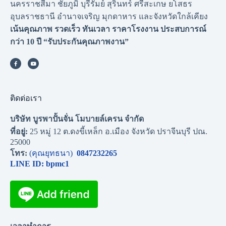
นครราชสีมา ชัยภูมิ บุรีรัมย์ สุรินทร์ ศรีสะเกษ ยโสธร
อุบลราชธานี อำนาจเจริญ มุกดาหาร และจังหวัดใกล้เคียง
เน้นคุณภาพ รวดเร็ว ทันเวลา ราคาโรงงาน
ประสบการณ์
กว่า 10 ปี “รับประกันคุณภาพงาน”
ติดต่อเรา
บริษัท บูรพาปั้นจั่น โมบายล์เครน จำกัด
ที่อยู่:
25 หมู่ 12 ต.ดงขี้เหล็ก อ.เมือง จังหวัด ปราจีนบุรี ปณ.
25000
โทร:
(คุณยุทธนา)
0847232265
LINE ID: bpmc1