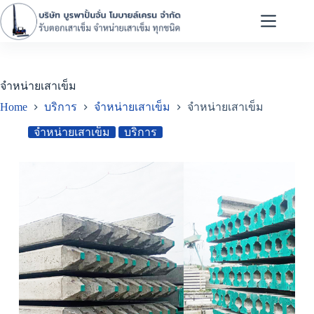
จำหน่ายเสาเข็ม
Home
บริการ
จำหน่ายเสาเข็ม
จำหน่ายเสาเข็ม
จำหน่ายเสาเข็ม
บริการ