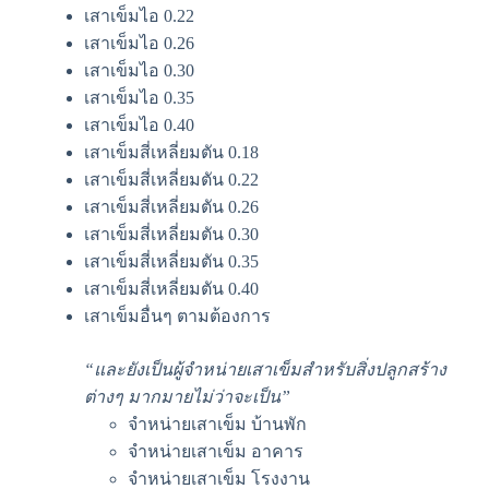
เสาเข็มไอ 0.22
เสาเข็มไอ 0.26
เสาเข็มไอ 0.30
เสาเข็มไอ 0.35
เสาเข็มไอ 0.40
เสาเข็มสี่เหลี่ยมตัน 0.18
เสาเข็มสี่เหลี่ยมตัน 0.22
เสาเข็มสี่เหลี่ยมตัน 0.26
เสาเข็มสี่เหลี่ยมตัน 0.30
เสาเข็มสี่เหลี่ยมตัน 0.35
เสาเข็มสี่เหลี่ยมตัน 0.40
เสาเข็มอื่นๆ ตามต้องการ
“และยังเป็นผู้จำหน่ายเสาเข็มสำหรับสิ่งปลูกสร้าง
ต่างๆ มากมายไม่ว่าจะเป็น”
จำหน่ายเสาเข็ม บ้านพัก
จำหน่ายเสาเข็ม อาคาร
จำหน่ายเสาเข็ม โรงงาน