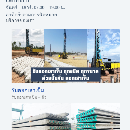
เวลาทำการ
จันทร์ – เสาร์: 07.00 – 19.00 น.
อาทิตย์: ตามการนัดหมาย
บริการของเรา
รับตอกเสาเข็ม
รับตอกเสาเข็ม – ด้ว