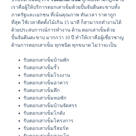
เราคือผู้ให้บริการตอกเสาเข็มด้วยปั้นจั่นตีนตะขาบทั้ง
ภาครัฐและเอกชน ที่เน้นคุณภาพ ทันเวลา ราคาถูก
ที่สุด ใช้เวลาติดตั้งไม้เกิน 15 นาที ก็สามารถทำงานได้
ด้วยประสบการณ์การทำงาน ด้าน ตอกเสาเข็มด้วย
ปั้นจั่นตีนตะขาบ มากกว่า 10 ปี ทำให้เราคือผู้เชี่ยวชาญ
ด้านการตอกเสาเข็ม ทุกชนิด ทุกขนาด ไม่ว่าจะเป็น
รับตอกเสาเข็มบ้านพัก
รับตอกเสาเข็มรั้ว
รับตอกเสาเข็มโรงงาน
รับตอกเสาเข็มอาคาร
รับตอกเสาเข็มตึก
รับตอกเสาเข็มหอพัก
รับตอกเสาเข็มบ้านจัดสรร
รับตอกเสาเข็มโกดัง
รับตอกเสาเข็มโครงการ
รับตอกเสาเข็มรีสอร์ท
รับตอกเสาเข็มคอนโด