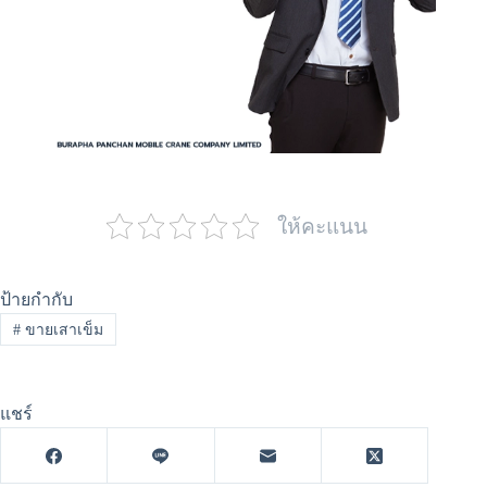
ให้คะแนน
ป้ายกำกับ
#
ขายเสาเข็ม
แชร์