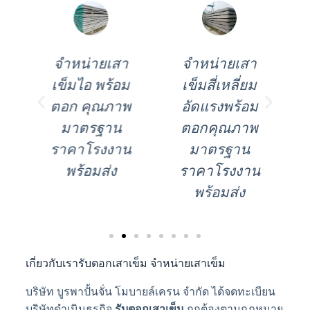
จำหน่ายเสา
จำหน่ายเสา
เข็มไอ พร้อม
เข็มสี่เหลี่ยม
ม
ตอก คุณภาพ
อัดแรงพร้อม
พ
มาตรฐาน
ตอกคุณภาพ
ราคาโรงงาน
มาตรฐาน
น
พร้อมส่ง
ราคาโรงงาน
พร้อมส่ง
เกี่ยวกับเรารับตอกเสาเข็ม จำหน่ายเสาเข็ม
บริษัท บูรพาปั้นจั่น โมบายล์เครน จำกัด ได้จดทะเบียน
บริษัทดำเนินธุรกิจ
รับตอกเสาเข็ม
ถูกต้องตามกฎหมาย