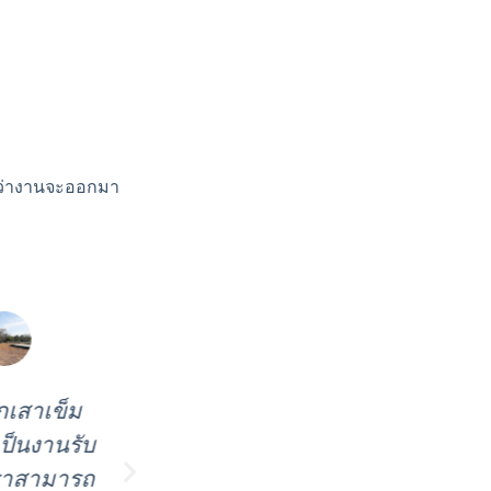
ลยว่างานจะออกมา
หมาตอกเสา
บ้านจัดสรร
รับตอกเสาเข็ม
เราให้
สาเข็ม
โครงการ ก่อสร้าง
เข็มรีส
รหมู่บ้าน
ด้วยปั้นจั่นตีนตะขาบ
สร้างร