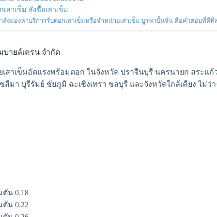
กเสาเข็ม สั่งซื้อเสาเข็ม
ลังมองหาบริการรับตอกเสาเข็มหรือจำหน่ายเสาเข็ม บูรพาปั้นจั่น คือคำตอบที่ดีที่
 โมบายล์เครน จำกัด
่ายเสาเข็มอัดแรงพร้อมตอก ในจังหวัด ปราจีนบุรี นครนายก สระแก้ว
ีมา บุรีรัมย์ ชัยภูมิ ฉะเชิงเทรา ชลบุรี และจังหวัดใกล้เคียง ไม่ว่
ยมตัน 0.18
ยมตัน 0.22
ยมตัน 0.26