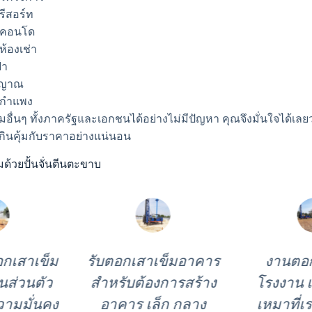
รีสอร์ท
มคอนโด
ห้องเช่า
้า
ญญาณ
มกำแพง
อื่นๆ ทั้งภาครัฐและเอกชนได้อย่างไม่มีปัญหา คุณจึงมั่นใจได้เ
กินคุ้มกับราคาอย่างแน่นอน
ด้วยปั้นจั่นตีนตะขาบ
งานรับเ
เข็มหมู่
เข็มอาคาร
งานตอกเสาเข็ม
ตอกเ
งการสร้าง
โรงงาน เป็นงานรับ
โครงกา
็ก กลาง
เหมาที่เราสามารถ