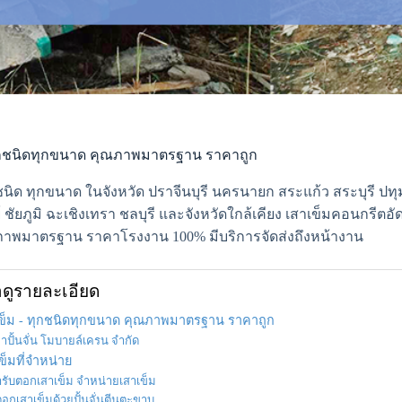
ทุกชนิดทุกขนาด คุณภาพมาตรฐาน ราคาถูก
นิด ทุกขนาด ในจังหวัด ปราจีนบุรี นครนายก สระแก้ว สระบุรี ปทุ
์ ชัยภูมิ ฉะเชิงเทรา ชลบุรี และจังหวัดใกล้เคียง เสาเข็มคอนกรีตอ
คุณภาพมาตรฐาน ราคาโรงงาน 100% มีบริการจัดส่งถึงหน้างาน
อดูรายละเอียด
ข็ม - ทุกชนิดทุกขนาด คุณภาพมาตรฐาน ราคาถูก
พาปั้นจั่น โมบายล์เครน จำกัด
ข็มที่จำหน่าย
รารับตอกเสาเข็ม จำหน่ายเสาเข็ม
อกเสาเข็มด้วยปั้นจั่นตีนตะขาบ