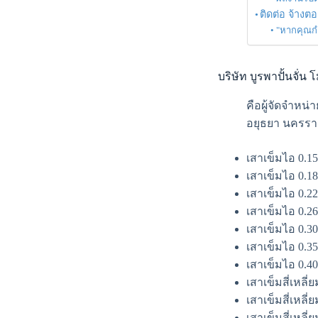
ติดต่อ จ้างตอ
"หากคุณกำ
บริษัท บูรพาปั้นจั่น
คือผู้จัดจำหน
อยุธยา นครราชส
เสาเข็มไอ 0.15
เสาเข็มไอ 0.18
เสาเข็มไอ 0.22
เสาเข็มไอ 0.26
เสาเข็มไอ 0.30
เสาเข็มไอ 0.35
เสาเข็มไอ 0.40
เสาเข็มสี่เหลี่
เสาเข็มสี่เหลี่
เสาเข็มสี่เหลี่