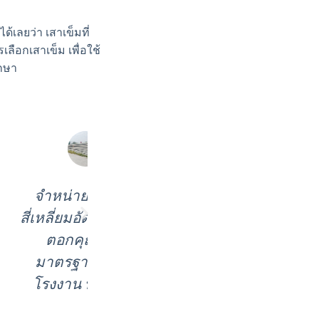
้เลยว่า เสาเข็มที่
ือกเสาเข็ม เพื่อใช้
ึกษา
ยเสาเข็ม
จำหน่ายเสาเข็ม
จำหน
มอัดแรงพร้อม
สี่เหลี่ยมอัดแรงพร้อม
สี่เหลี
คุณภาพ
ตอกคุณภาพ
ตอ
าน ราคา
มาตรฐาน ราคา
มาตร
 พร้อมส่ง
โรงงาน พร้อมส่ง
โรงงา